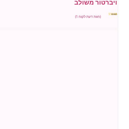
ויברטור משולב
(חוות דעת לקוח
1
)
1
מדורג
5.00
מתוך 5
מבוסס על
דירוגים של
לקוחות