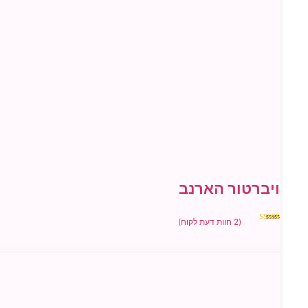
ויברטור הארנב
(
2
חוות דעת לקוח)
2
מדורגים
5.00
מתוך 5
מבוסס על
דירוגים של
לקוחות