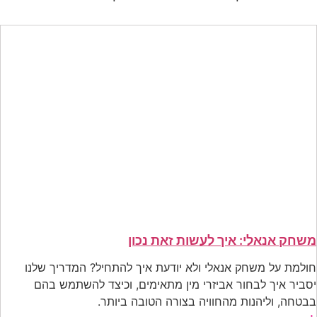
י: איך לעשות זאת נכון
שילוב ויב
שחק אנאלי ולא יודעת איך להתחיל? המדריך שלנו
קיום סקס עם
לבחור אביזרי מין מתאימים, וכיצד להשתמש בהם
שצריך לדעת
נות מהחוויה בצורה הטובה ביותר.
ותגלו עולם 