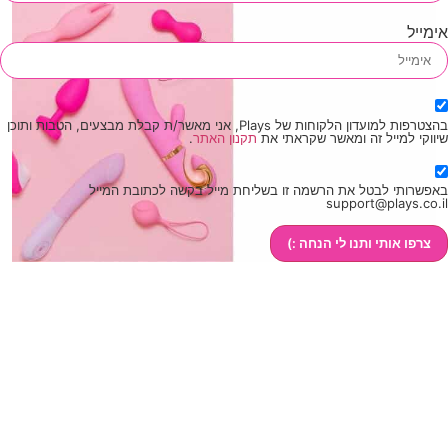
בהצטרפות למועדון הלקוחות של Plays, אני מאשר/ת קבלת מבצעים, הטבות ותוכן
זה ומאשר שקראתי את
תקנון האתר
.
ל את הרשמה זו בשליחת מייל בקשה לכתובת המייל
support
תנו לי הנחה :)