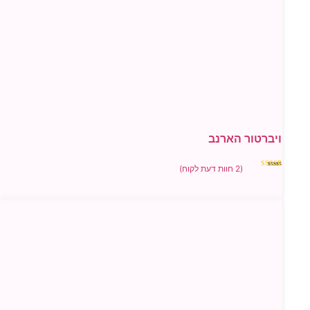
ור הארנב
(
2
חוות דעת לקוח)
מתוך 5
ל