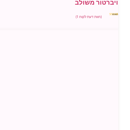
ויברטור משולב
(חוות דעת לקוח
1
)
1
מדורג
5.00
מתוך 5
מבוסס על
דירוגים של
לקוחות