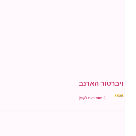
ויברטור הארנב
(
2
חוות דעת לקוח)
2
מדורגים
5.00
מתוך 5
מבוסס על
דירוגים של
לקוחות